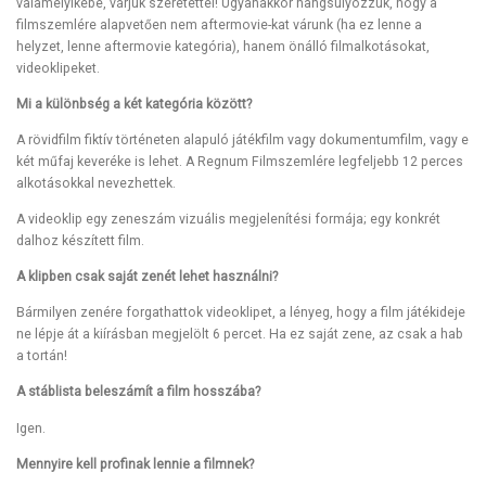
valamelyikébe, várjuk szeretettel! Ugyanakkor hangsúlyozzuk, hogy a
filmszemlére alapvetően nem aftermovie-kat várunk (ha ez lenne a
helyzet, lenne aftermovie kategória), hanem önálló filmalkotásokat,
videoklipeket.
Mi a különbség a két kategória között?
A rövidfilm fiktív történeten alapuló játékfilm vagy dokumentumfilm, vagy e
két műfaj keveréke is lehet. A Regnum Filmszemlére legfeljebb 12 perces
alkotásokkal nevezhettek.
A videoklip egy zeneszám vizuális megjelenítési formája; egy konkrét
dalhoz készített film.
A klipben csak saját zenét lehet használni?
Bármilyen zenére forgathattok videoklipet, a lényeg, hogy a film játékideje
ne lépje át a kiírásban megjelölt 6 percet. Ha ez saját zene, az csak a hab
a tortán!
A stáblista beleszámít a film hosszába?
Igen.
Mennyire kell profinak lennie a filmnek?