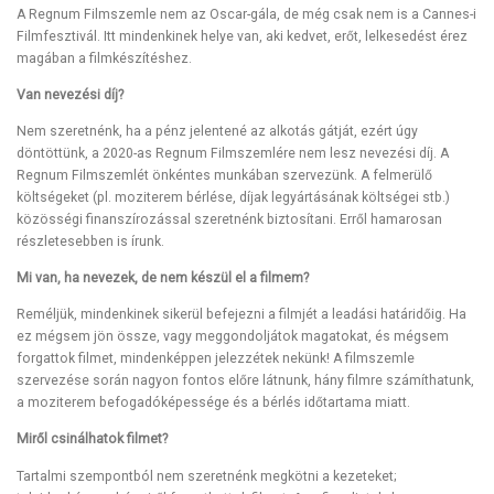
A Regnum Filmszemle nem az Oscar-gála, de még csak nem is a Cannes-i
Filmfesztivál. Itt mindenkinek helye van, aki kedvet, erőt, lelkesedést érez
magában a filmkészítéshez.
Van nevezési díj?
Nem szeretnénk, ha a pénz jelentené az alkotás gátját, ezért úgy
döntöttünk, a 2020-as Regnum Filmszemlére nem lesz nevezési díj. A
Regnum Filmszemlét önkéntes munkában szervezünk. A felmerülő
költségeket (pl. moziterem bérlése, díjak legyártásának költségei stb.)
közösségi finanszírozással szeretnénk biztosítani. Erről hamarosan
részletesebben is írunk.
Mi van, ha nevezek, de nem készül el a filmem?
Reméljük, mindenkinek sikerül befejezni a filmjét a leadási határidőig. Ha
ez mégsem jön össze, vagy meggondoljátok magatokat, és mégsem
forgattok filmet, mindenképpen jelezzétek nekünk! A filmszemle
szervezése során nagyon fontos előre látnunk, hány filmre számíthatunk,
a moziterem befogadóképessége és a bérlés időtartama miatt.
Miről csinálhatok filmet?
Tartalmi szempontból nem szeretnénk megkötni a kezeteket;