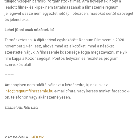
tulajdonképpen bármiről forgathattok filmet. Arra figyeljetek, hogy a
leadott filmek és klipek nem tartalmazzanak a filmszemle regnumi
jellegével össze nem egyeztethető (pl. obszcén, másokat sértő) szöveget
és jeleneteket.
Lehet jönni csak nézőnek is?
Természetesen! A díjátadóval egybekötött Regnum Filmszemle 2020.
november 27-én lesz, ahová mind az alkotókat, mind a nézőket
szeretettel várjuk. A filmszemle közönsége fogja megszavazni, melyik
film kapja a Közönségdíjat. Pontos helyszín és részletes program
szervezés alatt.
———
Amennyiben nem találtál választ a kérdésedre, írj nekünk az
info@regnumfilmszemle.hu
e-mail címre, vagy keress minket facebook-
on, telefonon vagy akár személyesen.
Csabai Ati, Réti Laci