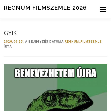
Tovább a tartalomhoz
REGNUM FILMSZEMLE 2026
Menü
INFO
ZSŰRI
HÍREK
NEVEZÉS
GYIK
2020.06.25.
A BEJEGYZÉS DÁTUMA
REGNUM_FILMSZEMLE
ÍRTA