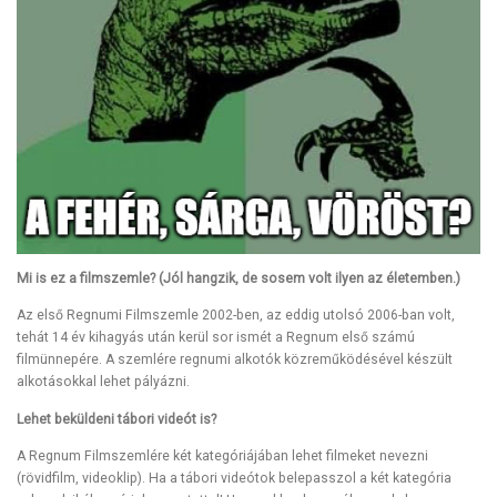
Mi is ez a filmszemle? (Jól hangzik, de sosem volt ilyen az életemben.)
Az első Regnumi Filmszemle 2002-ben, az eddig utolsó 2006-ban volt,
tehát 14 év kihagyás után kerül sor ismét a Regnum első számú
filmünnepére. A szemlére regnumi alkotók közreműködésével készült
alkotásokkal lehet pályázni.
Lehet beküldeni tábori videót is?
A Regnum Filmszemlére két kategóriájában lehet filmeket nevezni
(rövidfilm, videoklip). Ha a tábori videótok belepasszol a két kategória