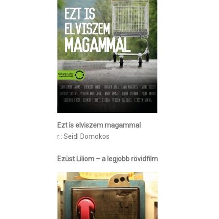
Ezt is elviszem magammal
r.: Seidl Domokos
Ezüst Liliom – a legjobb rövidfilm