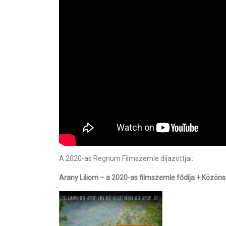
A 2020-as Regnum Filmszemle díjazottjai:
Arany Liliom – a 2020-as filmszemle fődíja + Közöns