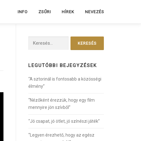
INFO
ZSŰRI
HÍREK
NEVEZÉS
Keresés:
LEGUTÓBBI BEJEGYZÉSEK
“A sztorinál is fontosabb a közösségi
élmény”
“Nézőként érezzük, hogy egy film
mennyire jön szívből”
“Jó csapat, jó ötlet, jó színészi játék”
“Legyen érezhető, hogy az egész