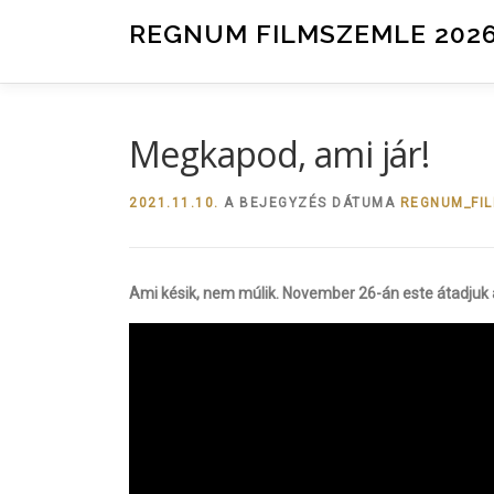
Tovább a tartalomhoz
REGNUM FILMSZEMLE 202
Megkapod, ami jár!
2021.11.10.
A BEJEGYZÉS DÁTUMA
REGNUM_FI
Ami késik, nem múlik. November 26-án este átadjuk 