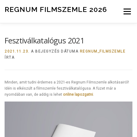
Tovább a tartalomhoz
REGNUM FILMSZEMLE 2026
Menü
INFO
ZSŰRI
HÍREK
NEVEZÉS
Fesztiválkatalógus 2021
2021.11.23.
A BEJEGYZÉS DÁTUMA
REGNUM_FILMSZEMLE
ÍRTA
Minden, amit tudni érdemes a 2021-es Regnum Filmszemle alkotásairól!
Idén is elkészült a filmszemle fesztiválkatalógusa. A füzet már a
nyomdában van, de addig is lehet
online lapozgatni
.