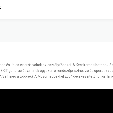
6
ás és Jeles András voltak az osztályfőnökei. A Kecskeméti Katona Jó
 az EXIT generációt, aminek egyszerre rendezője, színésze és operatív
, A Séf meg a többiek). A Mosómedvékkel 2004-ben készített horrorfilm