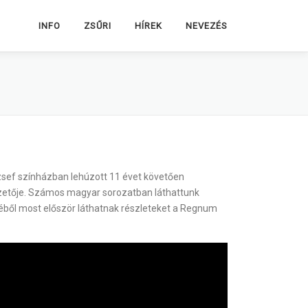
INFO
ZSŰRI
HÍREK
NEVEZÉS
zsef színházban lehúzott 11 évet követően
 vezetője. Számos magyar sorozatban láthattunk
jéből most először láthatnak részleteket a Regnum