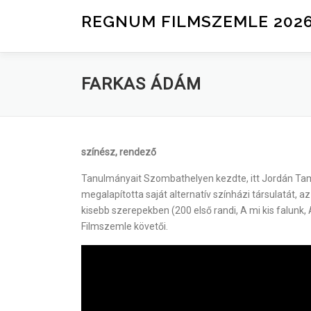
Tovább a tartalomhoz
REGNUM FILMSZEMLE 202
FARKAS ÁDÁM
színész, rendező
Tanulmányait Szombathelyen kezdte, itt Jordán Tam
megalapította saját alternatív színházi társulatát,
kisebb szerepekben (200 első randi, A mi kis falunk
Filmszemle követői.