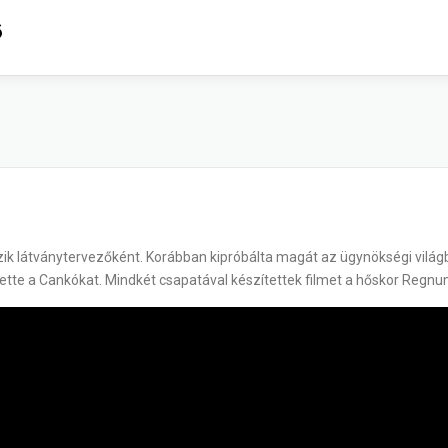
6
zik látványtervezőként. Korábban kipróbálta magát az ügynökségi világb
zette a Cankókat. Mindkét csapatával készítettek filmet a hőskor Regnu