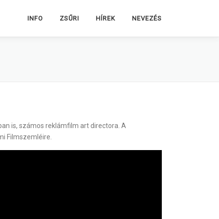
INFO
ZSŰRI
HÍREK
NEVEZÉS
an is, számos reklámfilm art directora. A
mi Filmszemléire.