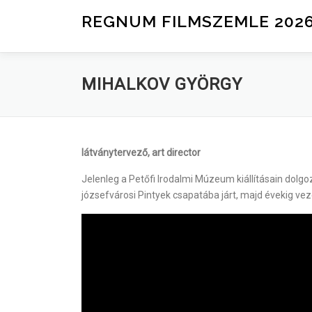
Tovább a tartalomhoz
REGNUM FILMSZEMLE 202
MIHALKOV GYÖRGY
látványtervező, art director
Jelenleg a Petőfi Irodalmi Múzeum kiállításain dolgo
józsefvárosi Pintyek csapatába járt, majd évekig ve