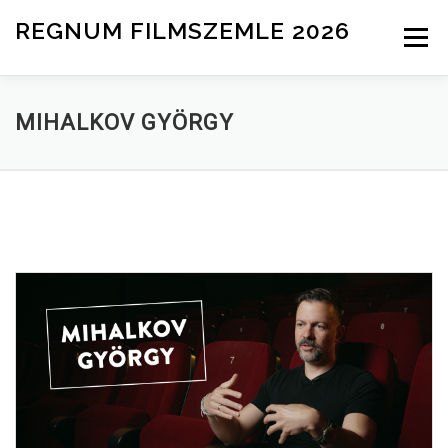
Tovább a tartalomhoz
REGNUM FILMSZEMLE 2026
Menü
INFO
ZSŰRI
HÍREK
NEVEZÉS
MIHALKOV GYÖRGY