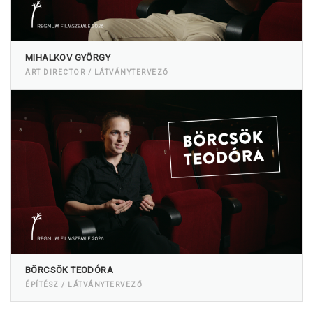
MIHALKOV GYÖRGY
ART DIRECTOR / LÁTVÁNYTERVEZŐ
BÖRCSÖK TEODÓRA
ÉPÍTÉSZ / LÁTVÁNYTERVEZŐ