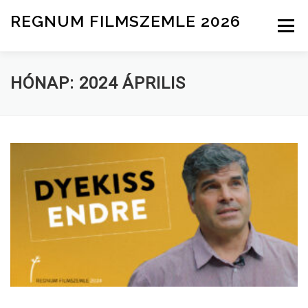
Tovább a tartalomhoz
REGNUM FILMSZEMLE 2026
Menü
INFO
ZSŰRI
HÍREK
NEVEZÉS
HÓNAP:
2024 ÁPRILIS