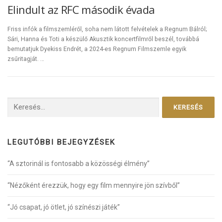
Elindult az RFC második évada
Friss infók a filmszemléről, soha nem látott felvételek a Regnum Bálról;
Sári, Hanna és Toti a készülő Akusztik koncertfilmről beszél, továbbá
bemutatjuk Dyekiss Endrét, a 2024-es Regnum Filmszemle egyik
zsűritagját. …
Keresés:
LEGUTÓBBI BEJEGYZÉSEK
“A sztorinál is fontosabb a közösségi élmény”
“Nézőként érezzük, hogy egy film mennyire jön szívből”
“Jó csapat, jó ötlet, jó színészi játék”