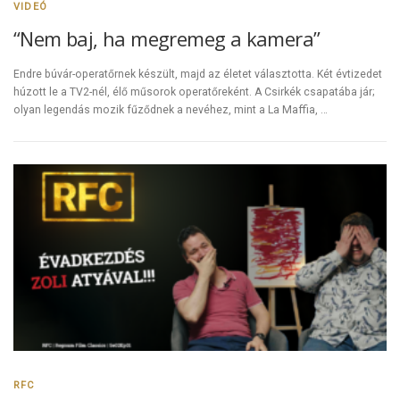
VIDEÓ
“Nem baj, ha megremeg a kamera”
Endre búvár-operatőrnek készült, majd az életet választotta. Két évtizedet
húzott le a TV2-nél, élő műsorok operatőreként. A Csirkék csapatába jár;
olyan legendás mozik fűződnek a nevéhez, mint a La Maffia, …
RFC