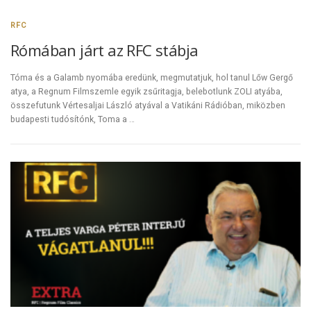
RFC
Rómában járt az RFC stábja
Tóma és a Galamb nyomába eredünk, megmutatjuk, hol tanul Lőw Gergő
atya, a Regnum Filmszemle egyik zsűritagja, belebotlunk ZOLI atyába,
összefutunk Vértesaljai László atyával a Vatikáni Rádióban, miközben
budapesti tudósítónk, Toma a …