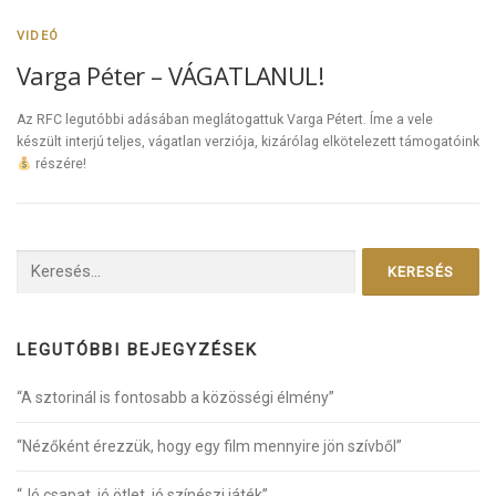
VIDEÓ
Varga Péter – VÁGATLANUL!
Az RFC legutóbbi adásában meglátogattuk Varga Pétert. Íme a vele
készült interjú teljes, vágatlan verziója, kizárólag elkötelezett támogatóink
részére!
Keresés:
LEGUTÓBBI BEJEGYZÉSEK
“A sztorinál is fontosabb a közösségi élmény”
“Nézőként érezzük, hogy egy film mennyire jön szívből”
“Jó csapat, jó ötlet, jó színészi játék”