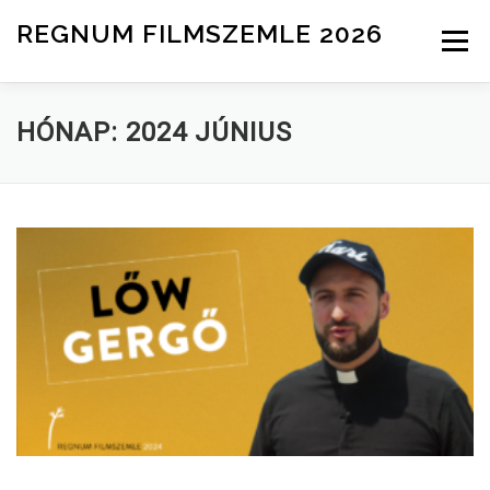
Tovább a tartalomhoz
REGNUM FILMSZEMLE 2026
Menü
INFO
ZSŰRI
HÍREK
NEVEZÉS
HÓNAP:
2024 JÚNIUS