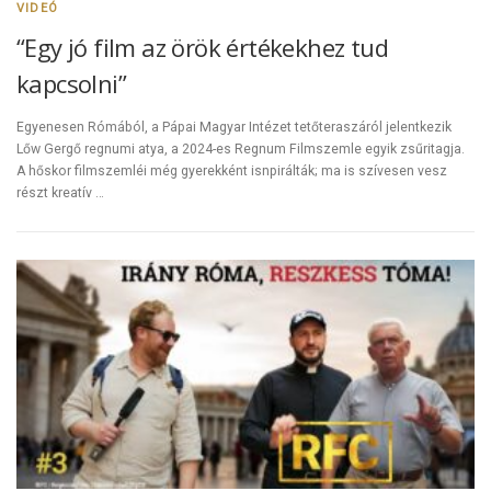
VIDEÓ
“Egy jó film az örök értékekhez tud
kapcsolni”
Egyenesen Rómából, a Pápai Magyar Intézet tetőteraszáról jelentkezik
Lőw Gergő regnumi atya, a 2024-es Regnum Filmszemle egyik zsűritagja.
A hőskor filmszemléi még gyerekként isnpirálták; ma is szívesen vesz
részt kreatív …