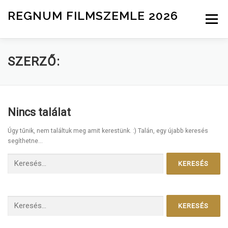
Tovább a tartalomhoz
REGNUM FILMSZEMLE 2026
Menü
INFO
ZSŰRI
HÍREK
NEVEZÉS
SZERZŐ:
Nincs találat
Úgy tűnik, nem találtuk meg amit kerestünk. :) Talán, egy újabb keresés
segíthetne...
Keresés:
Keresés: