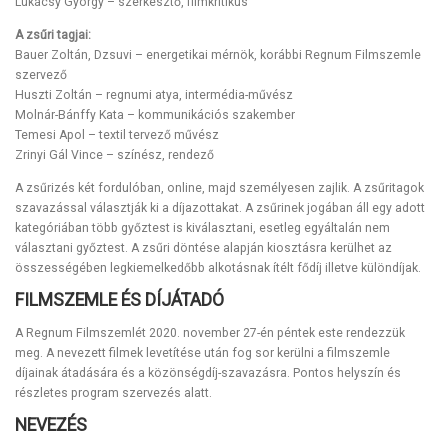
Lukácsy György – szerkesztő, filmkritikus
A zsűri tagjai:
Bauer Zoltán, Dzsuvi – energetikai mérnök, korábbi Regnum Filmszemle
szervező
Huszti Zoltán – regnumi atya, intermédia-művész
Molnár-Bánffy Kata – kommunikációs szakember
Temesi Apol – textil tervező művész
Zrinyi Gál Vince – színész, rendező
A zsűrizés két fordulóban, online, majd személyesen zajlik. A zsűritagok
szavazással választják ki a díjazottakat. A zsűrinek jogában áll egy adott
kategóriában több győztest is kiválasztani, esetleg egyáltalán nem
választani győztest. A zsűri döntése alapján kiosztásra kerülhet az
összességében legkiemelkedőbb alkotásnak ítélt fődíj illetve különdíjak.
FILMSZEMLE ÉS DÍJÁTADÓ
A Regnum Filmszemlét 2020. november 27-én péntek este rendezzük
meg. A nevezett filmek levetítése után fog sor kerülni a filmszemle
díjainak átadására és a közönségdíj-szavazásra. Pontos helyszín és
részletes program szervezés alatt.
NEVEZÉS