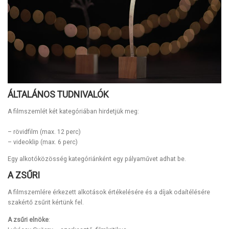
ÁLTALÁNOS TUDNIVALÓK
A filmszemlét két kategóriában hirdetjük meg:
– rövidfilm (max. 12 perc)
– videoklip (max. 6 perc)
Egy alkotóközösség kategóriánként egy pályaművet adhat be.
A ZSŰRI
A filmszemlére érkezett alkotások értékelésére és a díjak odaítélésére
szakértő zsűrit kértünk fel.
A zsűri elnöke
: