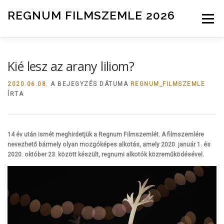
Tovább a tartalomhoz
REGNUM FILMSZEMLE 2026
Menü
INFO
ZSŰRI
HÍREK
NEVEZÉS
Kié lesz az arany liliom?
2020.06.08.
A BEJEGYZÉS DÁTUMA
REGNUM_FILMSZEMLE
ÍRTA
14 év után ismét meghirdetjük a Regnum Filmszemlét.
A filmszemlére
nevezhető bármely olyan mozgóképes alkotás, amely 2020. január 1. és
2020. október 23. között készült, regnumi alkotók közreműködésével.