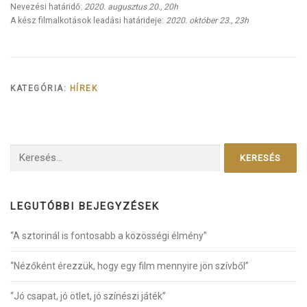
Nevezési határidő:
2020. augusztus 20., 20h
A kész filmalkotások leadási határideje:
2020. október 23., 23h
KATEGÓRIA:
HÍREK
Keresés:
LEGUTÓBBI BEJEGYZÉSEK
“A sztorinál is fontosabb a közösségi élmény”
“Nézőként érezzük, hogy egy film mennyire jön szívből”
“Jó csapat, jó ötlet, jó színészi játék”