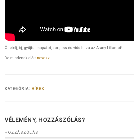
Ötletelj, írj, gyűjts csapatot, forgass és vidd haza az Arany Liliomot!
De mindenek előtt
nevezz
!
KATEGÓRIA:
HÍREK
VÉLEMÉNY, HOZZÁSZÓLÁS?
HOZZÁSZÓLÁS