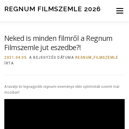
Tovább a tartalomhoz
REGNUM FILMSZEMLE 2026
Menü
INFO
ZSŰRI
HÍREK
NEVEZÉS
Neked is minden filmről a Regnum
Filmszemle jut eszedbe?!
2021.04.05.
A BEJEGYZÉS DÁTUMA
REGNUM_FILMSZEMLE
ÍRTA
A tavalyi év legnagyobb regnumi eseménye idén optimisták szerint már
moziban!