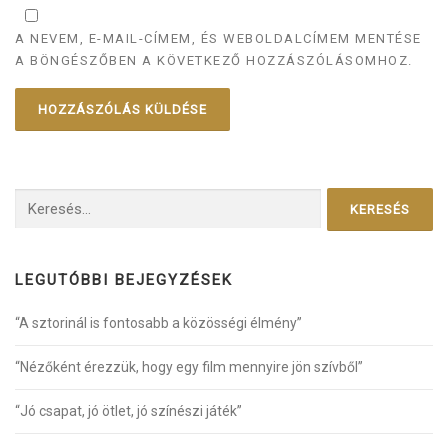
A NEVEM, E-MAIL-CÍMEM, ÉS WEBOLDALCÍMEM MENTÉSE
A BÖNGÉSZŐBEN A KÖVETKEZŐ HOZZÁSZÓLÁSOMHOZ.
Keresés:
LEGUTÓBBI BEJEGYZÉSEK
“A sztorinál is fontosabb a közösségi élmény”
“Nézőként érezzük, hogy egy film mennyire jön szívből”
“Jó csapat, jó ötlet, jó színészi játék”