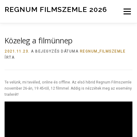
Tovább a tartalomhoz
REGNUM FILMSZEMLE 2026
Menü
INFO
ZSŰRI
HÍREK
NEVEZÉS
Közeleg a filmünnep
2021.11.23.
A BEJEGYZÉS DÁTUMA
REGNUM_FILMSZEMLE
ÍRTA
Te velünk, mi tevéled, online és offline. Az első hibrid Regnum Filmszemle
november 26-án, 19:45-től, 12 filmmel. Addig is nézzétek meg az esemény
trailerét!