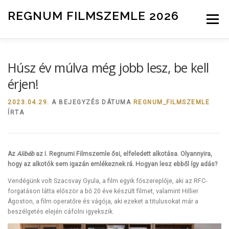
Tovább a tartalomhoz
REGNUM FILMSZEMLE 2026
Menü
INFO
ZSŰRI
HÍREK
NEVEZÉS
Húsz év múlva még jobb lesz, be kell
érjen!
2023.04.29.
A BEJEGYZÉS DÁTUMA
REGNUM_FILMSZEMLE
ÍRTA
Az
Alibéb
az I. Regnumi Filmszemle ősi, elfeledett alkotása. Olyannyira,
hogy az alkotók sem igazán emlékeznek rá. Hogyan lesz ebből így adás?
Vendégünk volt Szacsvay Gyula, a film egyik főszereplője, aki az RFC-
forgatáson látta először a bő 20 éve készült filmet, valamint Hillier
Ágoston, a film operatőre és vágója, aki ezeket a titulusokat már a
beszélgetés elején cáfolni igyekszik.