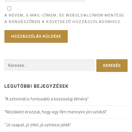
A NEVEM, E-MAIL-CÍMEM, ÉS WEBOLDALCÍMEM MENTÉSE
A BÖNGÉSZŐBEN A KÖVETKEZŐ HOZZÁSZÓLÁSOMHOZ.
Keresés:
LEGUTÓBBI BEJEGYZÉSEK
“A sztorinál is fontosabb a közösségi élmény”
“Nézőként érezzük, hogy egy film mennyire jön szívből”
“Jó csapat, jó ötlet, jó színészi játék”