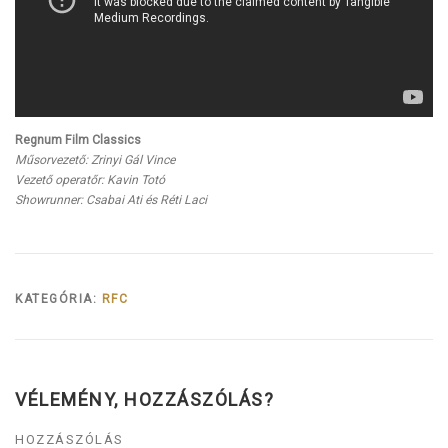
Regnum Film Classics
Műsorvezető: Zrinyi Gál Vince
Vezető operatőr: Kavin Totó
Showrunner: Csabai Ati és Réti Laci
KATEGÓRIA:
RFC
VÉLEMÉNY, HOZZÁSZÓLÁS?
HOZZÁSZÓLÁS