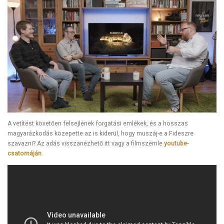
A vetítést követően felsejlenek forgatási emlékek, és a hosszas
magyarázkodás közepette az is kiderül, hogy muszáj-e a Fideszre
szavazni? Az adás visszanézhető itt vagy a filmszemle
youtube-
csatornáján
.