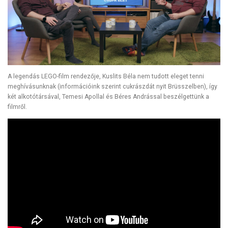
A legendás LEGO-film rendezője, Kuslits Béla nem tudott eleget tenni
meghívásunknak (információink szerint cukrászdát nyit Brüsszelben), így
két alkotótársával, Temesi Apollal és Béres Andrással beszélgettünk a
filmről.