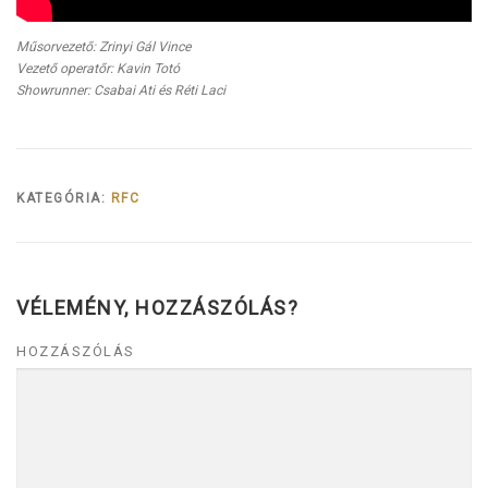
Műsorvezető: Zrinyi Gál Vince
Vezető operatőr: Kavin Totó
Showrunner: Csabai Ati és Réti Laci
KATEGÓRIA:
RFC
VÉLEMÉNY, HOZZÁSZÓLÁS?
HOZZÁSZÓLÁS