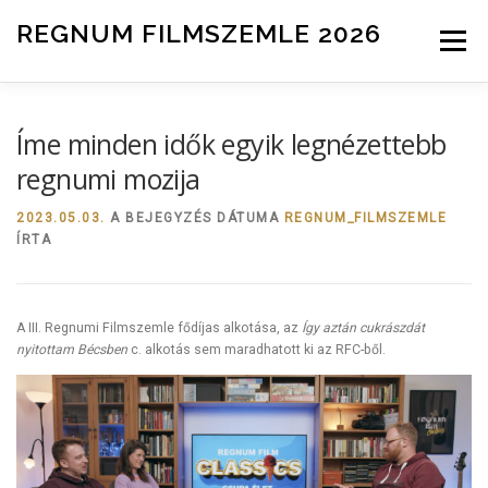
Tovább a tartalomhoz
REGNUM FILMSZEMLE 2026
Menü
INFO
ZSŰRI
HÍREK
NEVEZÉS
Íme minden idők egyik legnézettebb
regnumi mozija
2023.05.03.
A BEJEGYZÉS DÁTUMA
REGNUM_FILMSZEMLE
ÍRTA
A III. Regnumi Filmszemle fődíjas alkotása, az
Így aztán cukrászdát
nyitottam Bécsben
c. alkotás sem maradhatott ki az RFC-ből.