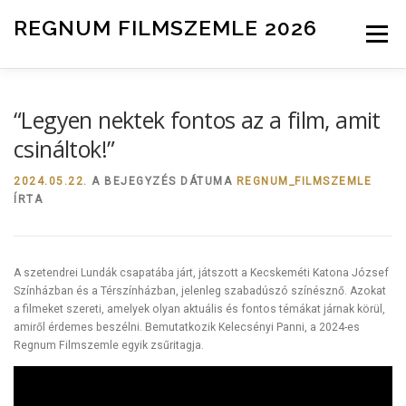
Tovább a tartalomhoz
REGNUM FILMSZEMLE 2026
Menü
INFO
ZSŰRI
HÍREK
NEVEZÉS
“Legyen nektek fontos az a film, amit
csináltok!”
2024.05.22.
A BEJEGYZÉS DÁTUMA
REGNUM_FILMSZEMLE
ÍRTA
A szetendrei Lundák csapatába járt, játszott a Kecskeméti Katona József
Színházban és a Térszínházban, jelenleg szabadúszó színésznő. Azokat
a filmeket szereti, amelyek olyan aktuális és fontos témákat járnak körül,
amiről érdemes beszélni. Bemutatkozik Kelecsényi Panni, a 2024-es
Regnum Filmszemle egyik zsűritagja.